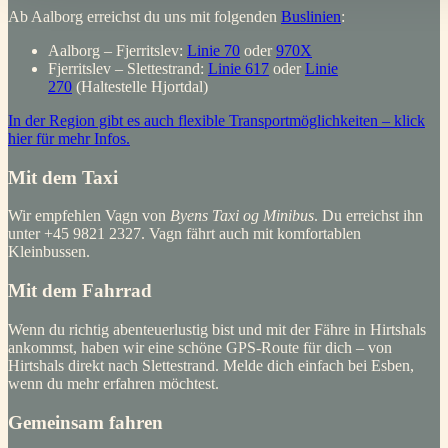
Ab Aalborg erreichst du uns mit folgenden
Buslinien
:
Aalborg – Fjerritslev:
Linie 70
oder
970X
Fjerritslev – Slettestrand:
Linie 617
oder
Linie
270
(Haltestelle Hjortdal)
In der Region gibt es auch flexible Transportmöglichkeiten – klick
hier für mehr Infos.
Mit dem Taxi
Wir empfehlen Vagn von
Byens Taxi og Minibus
. Du erreichst ihn
unter +45 9821 2327. Vagn fährt auch mit komfortablen
Kleinbussen.
Mit dem Fahrrad
Wenn du richtig abenteuerlustig bist und mit der Fähre in Hirtshals
ankommst, haben wir eine schöne GPS-Route für dich – von
Hirtshals direkt nach Slettestrand. Melde dich einfach bei Esben,
wenn du mehr erfahren möchtest.
Gemeinsam fahren