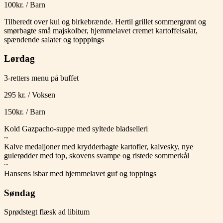
100kr. / Barn
Tilberedt over kul og birkebrænde. Hertil grillet sommergrønt og
smørbagte små majskolber, hjemmelavet cremet kartoffelsalat,
spændende salater og topppings
Lørdag
3-retters menu på buffet
295 kr. / Voksen
150kr. / Barn
Kold Gazpacho-suppe med syltede bladselleri
~
Kalve medaljoner med krydderbagte kartofler, kalvesky, nye
gulerødder med top, skovens svampe og ristede sommerkål
~
Hansens isbar med hjemmelavet guf og toppings
Søndag
Sprødstegt flæsk ad libitum