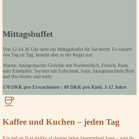
Mittagsbuffet
Von 12-14.30 Uhr steht ein Mittagsbuffet für Sie bereit. Es variiert
von Tag zu Tag, besteht aber in der Regel aus:
Warme, hausgemachte Gerichte mit Nordseefisch, Fleisch, Pasta
oder Eintöpfen. Serviert mit Aufschnitt, Salat, hausgemachtem Brot
und Bio-Butter und mehr.
170 DKK pro Erwachsener | 80 DKK pro Kind, 3-12 Jahre
Kaffee und Kuchen – jeden Tag
Kig ind og få et stykke af dagens lækre hjemmebagt kage – som du