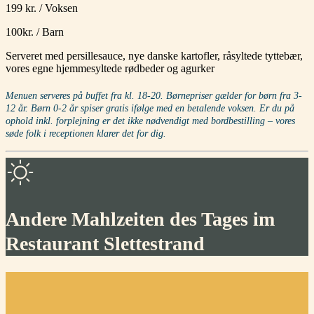
199 kr. / Voksen
100kr. / Barn
Serveret med persillesauce, nye danske kartofler, råsyltede tyttebær,
vores egne hjemmesyltede rødbeder og agurker
Menuen serveres på buffet fra kl. 18-20.
Børnepriser gælder for børn fra 3-
12 år. Børn 0-2 år spiser gratis ifølge med en betalende voksen. Er du på
ophold inkl. forplejning er det ikke nødvendigt med bordbestilling – vores
søde folk i receptionen klarer det for dig.
Andere Mahlzeiten des Tages im
Restaurant Slettestrand