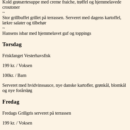
Kold grønærtesuppe med creme fraiche, trøffel og hjemmelavede
croutoner
~
Stor grillbuffet grillet på terrassen. Serveret med dagens kartoffel,
lækre salater og tilbehør
~
Hansens isbar med hjemmelavet guf og toppings
Torsdag
Friskfanget Vesterhavsfisk
199 kr. / Voksen
100kr. / Barn
Serveret med hvidvinssauce, nye danske kartofler, grønkål, blomkål
og nye forårsløg
Fredag
Fredags Grillgris serveret på terrassen
199 kr. / Voksen