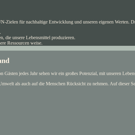
UN-Zielen für nachhaltige Entwicklung und unseren eigenen Werten. D
.
n, die unsere Lebensmittel produzieren.
ere Ressourcen weise.
and
on Gästen jedes Jahr sehen wir ein großes Potenzial, mit unseren Lebensm
mwelt als auch auf die Menschen Rücksicht zu nehmen. Auf dieser Seite 