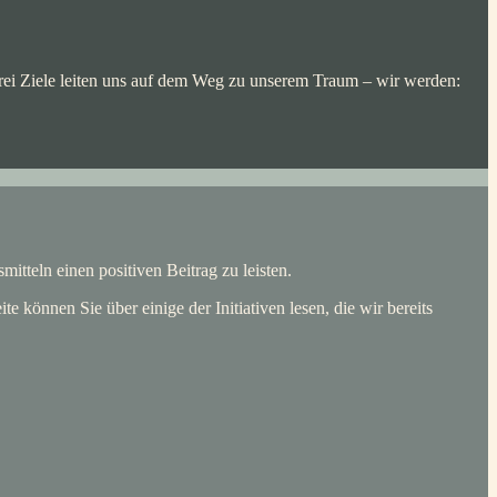
rei Ziele leiten uns auf dem Weg zu unserem Traum – wir werden:
itteln einen positiven Beitrag zu leisten.
können Sie über einige der Initiativen lesen, die wir bereits