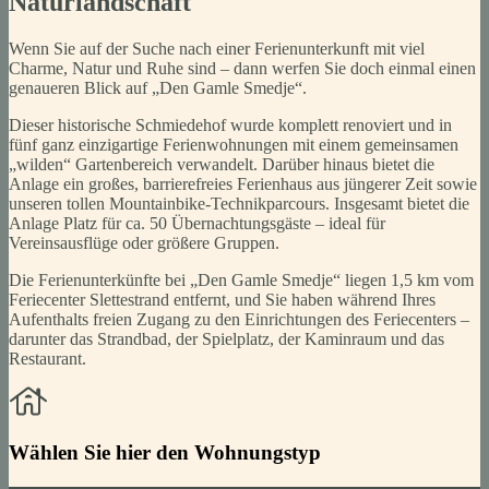
Naturlandschaft
Wenn Sie auf der Suche nach einer Ferienunterkunft mit viel
Charme, Natur und Ruhe sind – dann werfen Sie doch einmal einen
genaueren Blick auf „Den Gamle Smedje“.
Dieser historische Schmiedehof wurde komplett renoviert und in
fünf ganz einzigartige Ferienwohnungen mit einem gemeinsamen
„wilden“ Gartenbereich verwandelt. Darüber hinaus bietet die
Anlage ein großes, barrierefreies Ferienhaus aus jüngerer Zeit sowie
unseren tollen Mountainbike-Technikparcours. Insgesamt bietet die
Anlage Platz für ca. 50 Übernachtungsgäste – ideal für
Vereinsausflüge oder größere Gruppen.
Die Ferienunterkünfte bei „Den Gamle Smedje“ liegen 1,5 km vom
Feriecenter Slettestrand entfernt, und Sie haben während Ihres
Aufenthalts freien Zugang zu den Einrichtungen des Feriecenters –
darunter das Strandbad, der Spielplatz, der Kaminraum und das
Restaurant.
Wählen Sie hier den Wohnungstyp