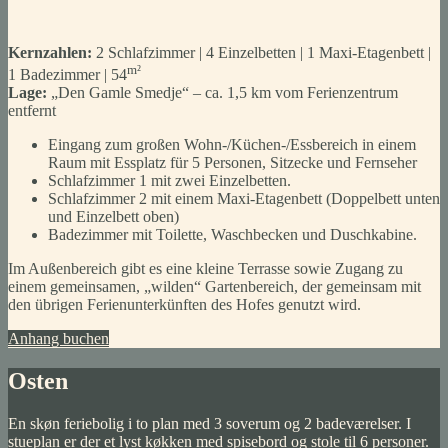
Kernzahlen:
2 Schlafzimmer | 4 Einzelbetten | 1 Maxi-Etagenbett |
m²
1 Badezimmer | 54
Lage:
„Den Gamle Smedje“ – ca. 1,5 km vom Ferienzentrum
entfernt
Eingang zum großen Wohn-/Küchen-/Essbereich in einem
Raum mit Essplatz für 5 Personen, Sitzecke und Fernseher
Schlafzimmer 1 mit zwei Einzelbetten.
Schlafzimmer 2 mit einem Maxi-Etagenbett (Doppelbett unten
und Einzelbett oben)
Badezimmer mit Toilette, Waschbecken und Duschkabine.
Im Außenbereich gibt es eine kleine Terrasse sowie Zugang zu
einem gemeinsamen, „wilden“ Gartenbereich, der gemeinsam mit
den übrigen Ferienunterkünften des Hofes genutzt wird.
Anhang buchen
Osten
En skøn feriebolig i to plan med 3 soverum og 2 badeværelser. I
stueplan er der et lyst køkken med spisebord og stole til 6 personer.