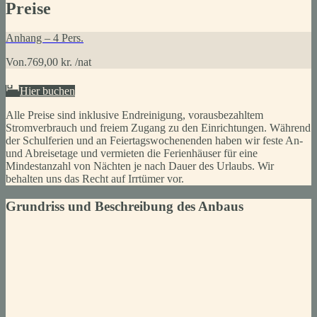
Preise
Anhang – 4 Pers.
Von.
769,00 kr. /nat
Hier buchen
Alle Preise sind inklusive Endreinigung, vorausbezahltem
Stromverbrauch und freiem Zugang zu den Einrichtungen. Während
der Schulferien und an Feiertagswochenenden haben wir feste An-
und Abreisetage und vermieten die Ferienhäuser für eine
Mindestanzahl von Nächten je nach Dauer des Urlaubs. Wir
behalten uns das Recht auf Irrtümer vor.
Grundriss und Beschreibung des Anbaus