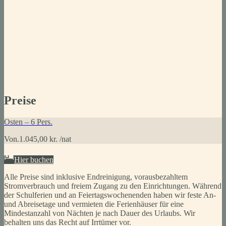
Preise
Osten – 6 Pers.
Von.
1.045,00 kr. /nat
Hier buchen
Alle Preise sind inklusive Endreinigung, vorausbezahltem
Stromverbrauch und freiem Zugang zu den Einrichtungen. Während
der Schulferien und an Feiertagswochenenden haben wir feste An-
und Abreisetage und vermieten die Ferienhäuser für eine
Mindestanzahl von Nächten je nach Dauer des Urlaubs. Wir
behalten uns das Recht auf Irrtümer vor.