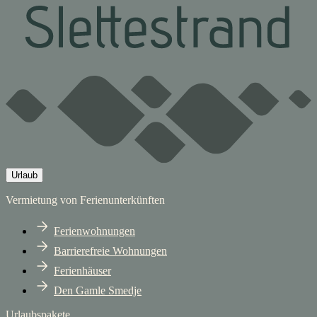
Urlaub
Vermietung von Ferienunterkünften
Ferienwohnungen
Barrierefreie Wohnungen
Ferienhäuser
Den Gamle Smedje
Urlaubspakete