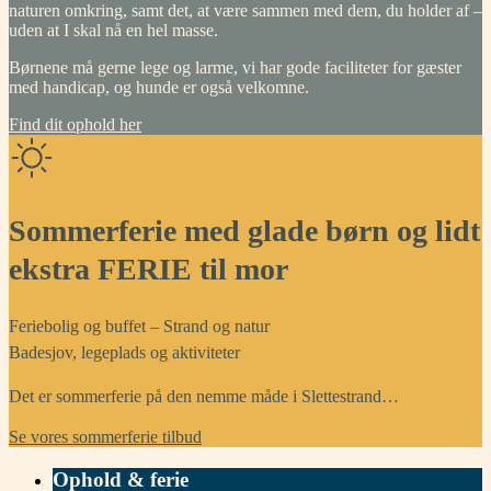
naturen omkring, samt det, at være sammen med dem, du holder af –
uden at I skal nå en hel masse.
Børnene må gerne lege og larme, vi har gode faciliteter for gæster
med handicap, og hunde er også velkomne.
Find dit ophold her
Sommerferie med glade børn og lidt
ekstra FERIE til mor
Feriebolig og buffet – Strand og natur
Badesjov, legeplads og aktiviteter
Det er sommerferie på den nemme måde i Slettestrand…
Se vores sommerferie tilbud
Ophold & ferie