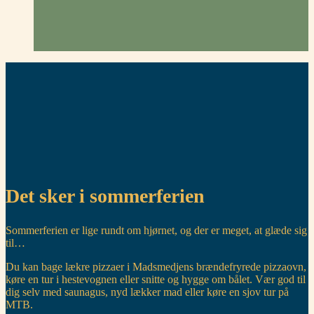
Det sker i sommerferien
Sommerferien er lige rundt om hjørnet, og der er meget, at glæde sig
til…
Du kan bage lækre pizzaer i Madsmedjens brændefryrede pizzaovn,
køre en tur i hestevognen eller snitte og hygge om bålet. Vær god til
dig selv med saunagus, nyd lækker mad eller køre en sjov tur på
MTB.