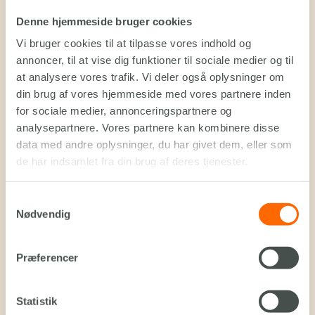
Denne hjemmeside bruger cookies
Restaurant
Vi bruger cookies til at tilpasse vores indhold og
GOD MAD, FORNUFTIGE PRISER
annoncer, til at vise dig funktioner til sociale medier og til
at analysere vores trafik. Vi deler også oplysninger om
Nyd lækre sæsonretter på buffet i hyggelige omgivelser – eller
din brug af vores hjemmeside med vores partnere inden
lad os danne rammen om din næste fest.
for sociale medier, annonceringspartnere og
Besøg Restaurant Slettestrand
analysepartnere. Vores partnere kan kombinere disse
data med andre oplysninger, du har givet dem, eller som
de har indsamlet fra din brug af deres tjenester.
Samtykkevalg
Nødvendig
Firmaer
Præferencer
NÅR I SKAL VÆK FRA KONTORET
Statistik
Grønne rammer til dit næste møde, kursusophold eller til