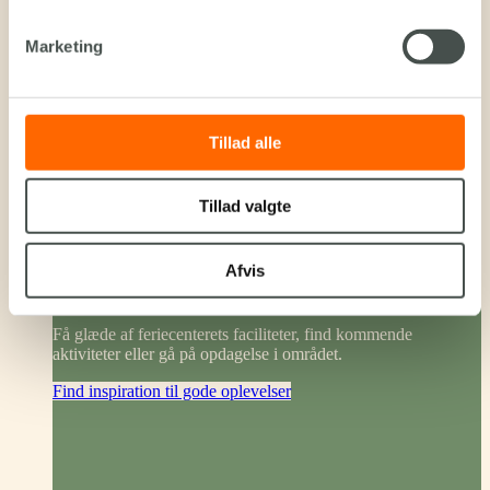
noget sjovt teambuilding halløj.
Undersøg vores B2B muligheder
Marketing
Tillad alle
Tillad valgte
Oplevelser
Afvis
I OG MED NATUREN
Få glæde af feriecenterets faciliteter, find kommende
aktiviteter eller gå på opdagelse i området.
Find inspiration til gode oplevelser