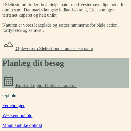
I Slettestrand finder du åndeløs natur med Vesterhavet lige uden for
døren samt Danmarks længste indlandsskrænt, Lien som gør
terrænet kuperet og helt unikt.
Naturen er vores legeplads og sætter rammerne for både action,
fordybelse og samvær.
Oplevelser i Slettestrands fantastiske natur
Planlæg dit besøg
Book dit ophold i Slettestrand nu
Ophold
Ferieboliger
Weekendophold
Mountainbike ophold