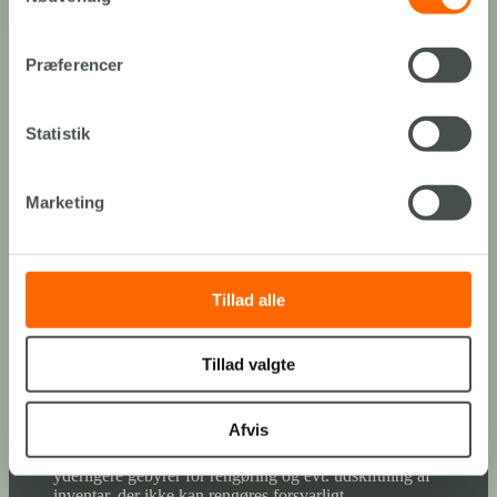
Se vores afrejsetjekliste.
Præferencer
Statistik
Marketing
Husdyr
Vi elsker hunde og andre husdyr – tag dem endelig med til
Tillad alle
Slettestrand 🙂 Af hensyn til vores øvrige gæster, er vi dog nødt til at
tage følgende forhold, når du kommer på ophold med husdyr:
Tillad valgte
Ingen husdyr i ferieboligernes møbler og senge eller i
restaurantens buffet-områder.
Vi opkræver et gebyr på DKK 300-450 pr. feriebolig for
Afvis
ekstra rengøring.
Har der været husdyr i møbler og/eller senge, opkræves
yderligere gebyrer for rengøring og evt. udskiftning af
inventar, der ikke kan rengøres forsvarligt.