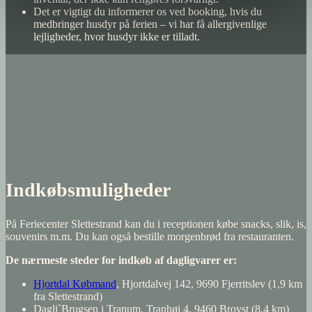
Det er vigtigt du informerer os ved booking, hvis du
medbringer husdyr på ferien – vi har få allergivenlige
lejligheder, hvor husdyr ikke er tilladt.
Indkøbsmuligheder
På Feriecenter Slettestrand kan du i receptionen købe snacks, slik, is,
souvenirs m.m. Du kan også bestille morgenbrød fra restauranten.
De nærmeste steder for indkøb af dagligvarer er:
Hjortdal Købmand
, Hjortdalvej 142, 9690 Fjerritslev (1,9 km
fra Slettestrand)
Dagli`Brugsen i Tranum, Tranhøj 4, 9460 Brovst (8,4 km)