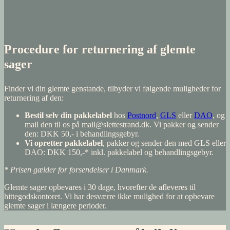
Procedure for returnering af glemte
sager
Finder vi din glemte genstande, tilbyder vi følgende muligheder for
returnering af den:
Bestil selv din pakkelabel
hos
Postnord
,
GLS
eller
DAO
, og
mail den til os på mail@slettestrand.dk. Vi pakker og sender
den: DKK 50,- i behandlingsgebyr.
Vi opretter pakkelabel
, pakker og sender den med GLS eller
DAO: DKK 150,-* inkl. pakkelabel og behandlingsgebyr.
* Prisen gælder for forsendelser i Danmark.
Glemte sager opbevares i 30 dage, hvorefter de afleveres til
hittegodskontoret. Vi har desværre ikke mulighed for at opbevare
glemte sager i længere perioder.