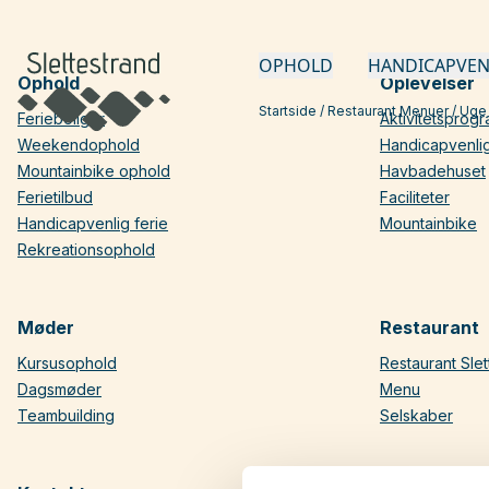
OPHOLD
HANDICAPVEN
Ophold
Oplevelser
Startside
/
Restaurant Menuer
/
Uge 
Ferieboliger
Aktivitetsprog
Weekendophold
Handicapvenlig
Mountainbike ophold
Havbadehuset
Ferietilbud
Faciliteter
Handicapvenlig ferie
Mountainbike
Rekreationsophold
Møder
Restaurant
Kursusophold
Restaurant Slet
Dagsmøder
Menu
Teambuilding
Selskaber