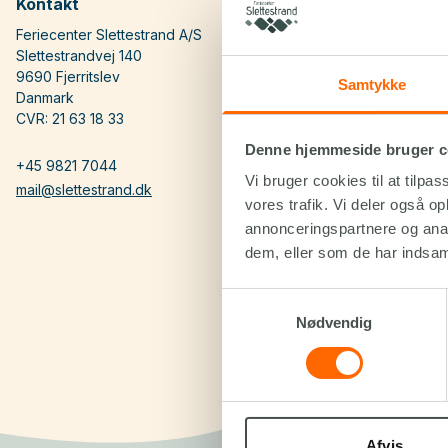
Kontakt
Praktisk
Feriecenter Slettestrand A/S
Kontakt & åbni
Slettestrandvej 140
Værd at vide
9690 Fjerritslev
Om os
Samtykke
Danmark
Gavekort
CVR: 21 63 18 33
Klub Slettestra
Denne hjemmeside bruger c
Omtanke
+45 9821 7044
Vilkår & beting
Vi bruger cookies til at tilpas
mail@slettestrand.dk
Persondatapoli
vores trafik. Vi deler også 
annonceringspartnere og anal
dem, eller som de har indsaml
Samtykkevalg
Nødvendig
Afvis