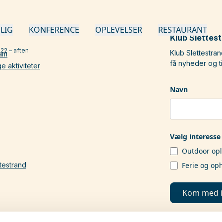
LIG
KONFERENCE
OPLEVELSER
RESTAURANT
Klub Slettes
22 – aften
Klub Slettestran
ram
få nyheder og ti
e aktiviteter
Navn
Vælg interesse 
Outdoor opl
testrand
Ferie og op
Kom med i